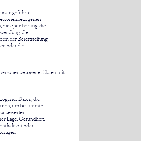
ren ausgeführte
 personenbezogenen
, die Speicherung, die
rwendung, die
rm der Bereitstellung,
en oder die
r personenbezogener Daten mit
ezogener Daten, die
erden, um bestimmte
 zu bewerten,
her Lage, Gesundheit,
fenthaltsort oder
zusagen.