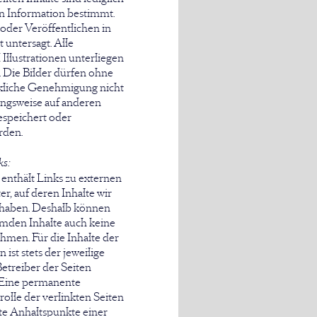
n Information bestimmt.
oder Veröffentlichen in
 untersagt. Alle
 Illustrationen unterliegen
 Die Bilder dürfen ohne
kliche Genehmigung nicht
ungsweise auf anderen
espeichert oder
rden.
ks:
enthält Links zu externen
r, auf deren Inhalte wir
s haben. Deshalb können
remden Inhalte auch keine
men. Für die Inhalte der
 ist stets der jeweilige
etreiber der Seiten
. Eine permanente
rolle der verlinkten Seiten
te Anhaltspunkte einer