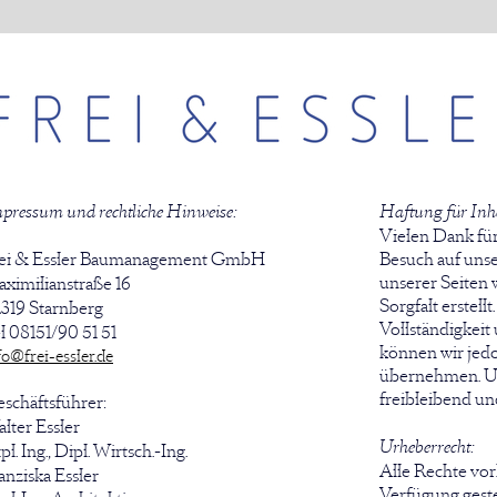
pressum und rechtliche Hinweise:
Haftung für Inha
Vielen Dank für
ei & Essler Baumanagement GmbH
Besuch auf unse
unserer Seiten 
ximilianstraße 16
Sorgfalt erstellt
319 Starnberg
Vollständigkeit 
l 08151/90 51 51
können wir jed
fo@frei-essler.de
übernehmen. U
freibleibend un
schäftsführer:
lter Essler
Urheberrecht:
pl. Ing., Dipl. Wirtsch.-Ing.
Alle Rechte vor
anziska Essler
Verfügung gestel