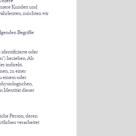
Unsere
r unsere Kunden und
währleisten, möchten wir
lgenden Begriffe:
identifizierte oder
n“) beziehen. Als
er indirekt,
en, zu einer
u einem oder
hysiologischen,
n Identität dieser
rliche Person, deren
tlichen verarbeitet