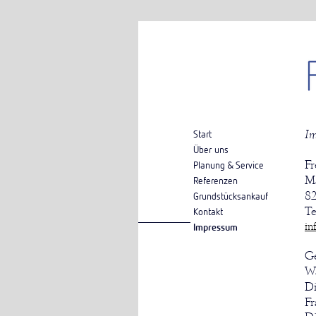
Im
Start
Über uns
Fr
Planung & Service
Ma
Referenzen
82
Grundstücksankauf
Te
Kontakt
in
Impressum
Ge
Wa
Di
Fr