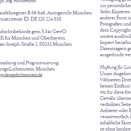
pl. Ing. Architektin
zur persönliche
Jedes Kopieren 
ndelsregister B 56 646, Amtsgericht München
anderer Form ist
satzsteuer ID: DE 128 224 538
Fotografien und
dem Copyright.
fsichtsbehörde gem. § 34c GewO:
unsere ausdrüc
K für München und Oberbayern,
kopiert bezieh
x-Joseph-Straße 2, 80333 München
Datenträgern g
ausgedruckt we
staltung und Programmierung:
Haftung für Lin
signLichtenstein, München
Unser Angebot 
w.designlichtenstein.de
Webseiten Dritte
keinen Einflus
wir für diese f
Gewähr überneh
verlinkten Seiten
Anbieter oder B
verantwortlich
inhaltliche Kont
ist ohne konkre