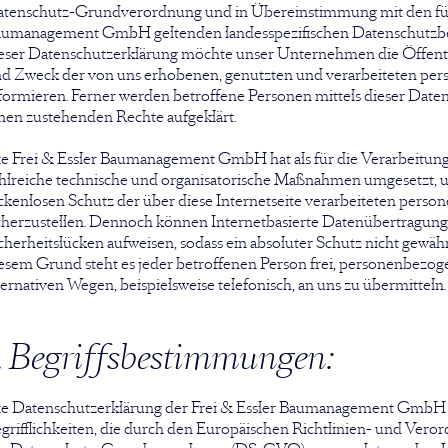
tenschutz-Grundverordnung und in Übereinstimmung mit den für 
umanagement GmbH geltenden landesspezifischen Datenschutzbe
eser Datenschutzerklärung möchte unser Unternehmen die Öffentl
d Zweck der von uns erhobenen, genutzten und verarbeiteten p
formieren. Ferner werden betroffene Personen mittels dieser Date
nen zustehenden Rechte aufgeklärt.
e Frei & Essler Baumanagement GmbH hat als für die Verarbeitung
hlreiche technische und organisatorische Maßnahmen umgesetzt, 
ckenlosen Schutz der über diese Internetseite verarbeiteten per
cherzustellen. Dennoch können Internetbasierte Datenübertragung
cherheitslücken aufweisen, sodass ein absoluter Schutz nicht gewäh
esem Grund steht es jeder betroffenen Person frei, personenbezog
ternativen Wegen, beispielsweise telefonisch, an uns zu übermitteln.
. Begriffsbestimmungen:
e Datenschutzerklärung der Frei & Essler Baumanagement GmbH 
grifflichkeiten, die durch den Europäischen Richtlinien- und Vero