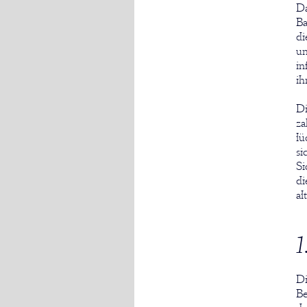
Da
Ba
di
un
in
ih
Di
za
lü
si
Si
di
al
1
Di
Be