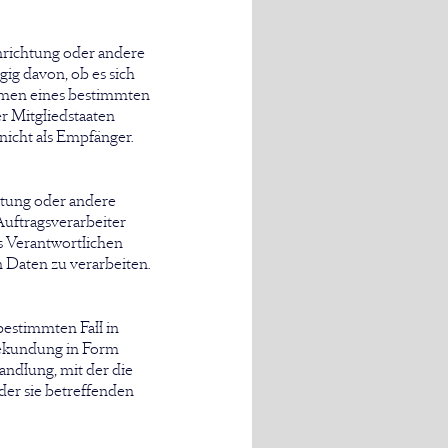
inrichtung oder andere
ig davon, ob es sich
ahmen eines bestimmten
 Mitgliedstaaten
icht als Empfänger.
chtung oder andere
Auftragsverarbeiter
s Verantwortlichen
 Daten zu verarbeiten.
 bestimmten Fall in
bekundung in Form
andlung, mit der die
 der sie betreffenden