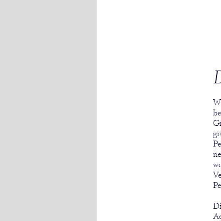
D
Wi
be
Gm
gr
Pe
ne
we
Ve
Pe
Di
Ad