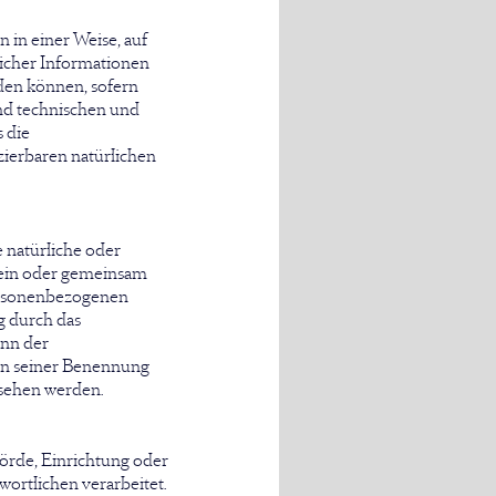
in einer Weise, auf
icher Informationen
den können, sofern
nd technischen und
 die
zierbaren natürlichen
e natürliche oder
llein oder gemeinsam
ersonenbezogenen
g durch das
ann der
en seiner Benennung
sehen werden.
hörde, Einrichtung oder
ortlichen verarbeitet.